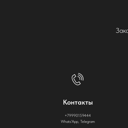
Зак
Контакты
+7
9990159444
Whats'App, Telegram