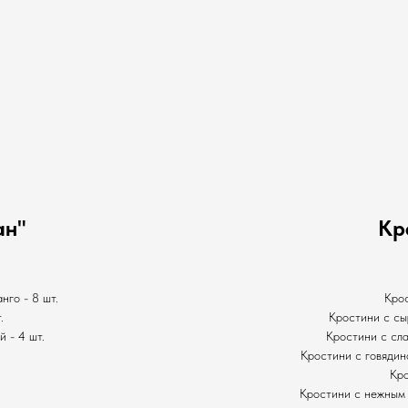
ан"
Кр
нго - 8 шт.
Кро
.
Кростини с сы
 - 4 шт.
Кростини с сл
Кростини с говядин
Кро
Кростини с нежным 