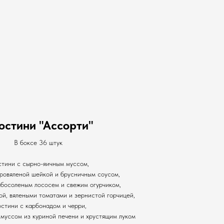
остини "Ассорти"
В боксе 36 штук
стини с сырно-яичным муссом,
ровяленой шейкой и брусничным соусом,
абосоленым лососем и свежим огурчиком,
ой, вялеными томатами и зернистой горчицей,
стини с карбонадом и черри,
муссом из куриной печени и хрустящим луком