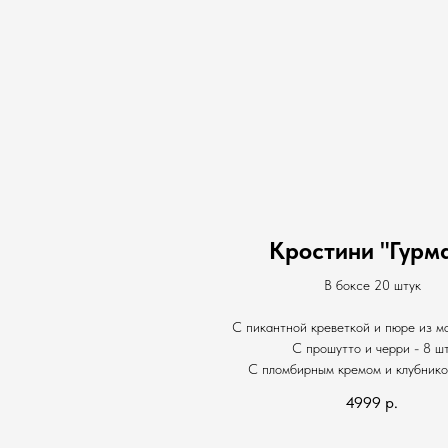
Кростини "Гурм
В боксе 20 штук
С пикантной креветкой и пюре из ма
С прошутто и черри - 8 шт
С пломбирным кремом и клубникой
4999
р.