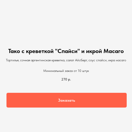
Тако с креветкой "Спайси" и икрой Масаго
Тортилья, сочная аргентинская креветка, салат Айсберг, соус спайси, икра масаго
Минимальный заказ от 10 штук
270
р.
Заказать