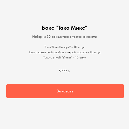
Бокс "Тако Микс"
Набор из 30 сочных тако с тремя начинками
Тако "Аля-Цезарь" - 10 штук
Тако с креветкой спайси и икрой масаго - 10 штук
Тако с уткой "Унаги" - 10 штук
5999
р.
Заказать