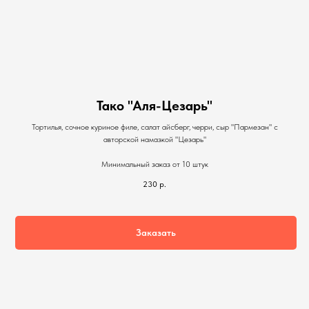
Тако "Аля-Цезарь"
Тортилья, сочное куриное филе, салат айсберг, черри, сыр "Пармезан" с
авторской намазкой "Цезарь"
Минимальный заказ от 10 штук
230
р.
Заказать